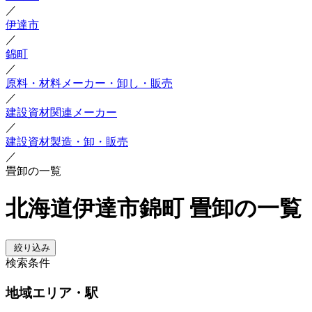
／
伊達市
／
錦町
／
原料・材料メーカー・卸し・販売
／
建設資材関連メーカー
／
建設資材製造・卸・販売
／
畳卸の一覧
北海道伊達市錦町 畳卸の一覧
絞り込み
検索条件
地域
エリア・駅