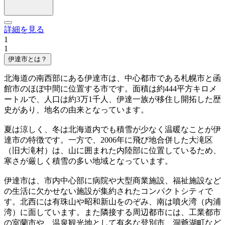
詳細を見る
1
1
伊達市とは？
北海道の南西部にある伊達市は、中心都市である札幌市と函
館市のほぼ中間に位置する市です。面積は約444平方キロメ
ートルで、人口は約3万1千人、伊達一族が移住し開拓した歴
史があり、地名の由来となっています。
夏は涼しく、冬は北海道内でも積雪が少なく温暖なことが伊
達市の特徴です。一方で、2006年に飛び地合併した大滝区
（旧大滝村）は、山に囲まれた内陸部に位置しているため、
寒さが厳しく積雪の多い地域となっています。
伊達市は、市内中心部に病院や大型商業施設、福祉施設など
の生活に欠かせない施設が集約されたコンパクトシティで
す。北西には有珠山や昭和新山をのぞみ、南は噴火湾（内浦
湾）に面しています。また隣接する周辺都市には、工業都市
の室蘭市や、温泉観光地として有名な登別市、洞爺湖町など