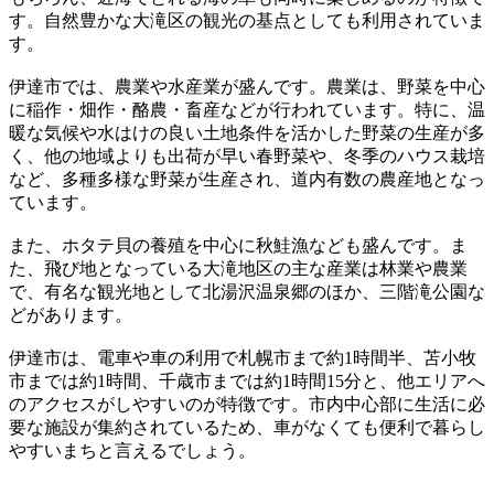
す。自然豊かな大滝区の観光の基点としても利用されていま
す。
伊達市では、農業や水産業が盛んです。農業は、野菜を中心
に稲作・畑作・酪農・畜産などが行われています。特に、温
暖な気候や水はけの良い土地条件を活かした野菜の生産が多
く、他の地域よりも出荷が早い春野菜や、冬季のハウス栽培
など、多種多様な野菜が生産され、道内有数の農産地となっ
ています。
また、ホタテ貝の養殖を中心に秋鮭漁なども盛んです。ま
た、飛び地となっている大滝地区の主な産業は林業や農業
で、有名な観光地として北湯沢温泉郷のほか、三階滝公園な
どがあります。
伊達市は、電車や車の利用で札幌市まで約1時間半、苫小牧
市までは約1時間、千歳市までは約1時間15分と、他エリアへ
のアクセスがしやすいのが特徴です。市内中心部に生活に必
要な施設が集約されているため、車がなくても便利で暮らし
やすいまちと言えるでしょう。