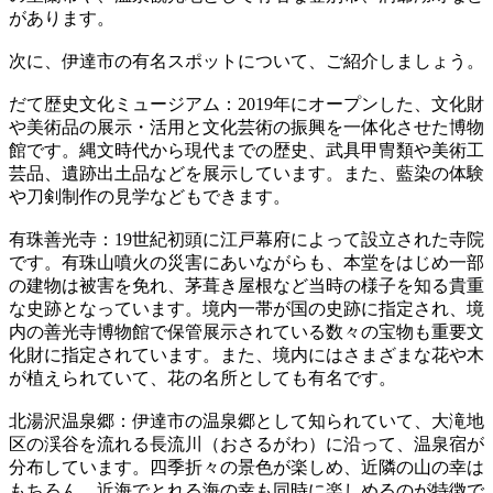
があります。
次に、伊達市の有名スポットについて、ご紹介しましょう。
だて歴史文化ミュージアム：2019年にオープンした、文化財
や美術品の展示・活用と文化芸術の振興を一体化させた博物
館です。縄文時代から現代までの歴史、武具甲冑類や美術工
芸品、遺跡出土品などを展示しています。また、藍染の体験
や刀剣制作の見学などもできます。
有珠善光寺：19世紀初頭に江戸幕府によって設立された寺院
です。有珠山噴火の災害にあいながらも、本堂をはじめ一部
の建物は被害を免れ、茅葺き屋根など当時の様子を知る貴重
な史跡となっています。境内一帯が国の史跡に指定され、境
内の善光寺博物館で保管展示されている数々の宝物も重要文
化財に指定されています。また、境内にはさまざまな花や木
が植えられていて、花の名所としても有名です。
北湯沢温泉郷：伊達市の温泉郷として知られていて、大滝地
区の渓谷を流れる長流川（おさるがわ）に沿って、温泉宿が
分布しています。四季折々の景色が楽しめ、近隣の山の幸は
もちろん、近海でとれる海の幸も同時に楽しめるのが特徴で