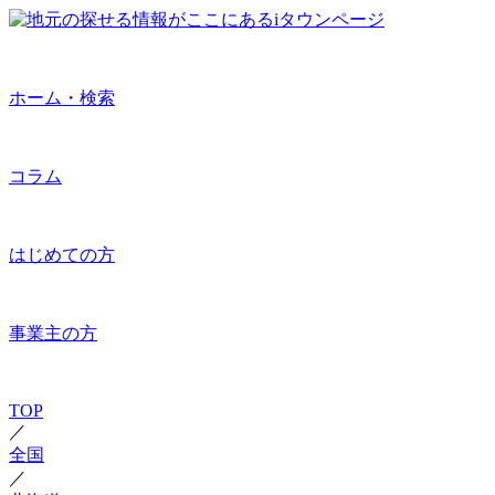
ホーム・検索
コラム
はじめての方
事業主の方
TOP
／
全国
／