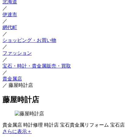
北海道
／
伊達市
／
網代町
／
ショッピング・お買い物
／
ファッション
／
宝石・時計・貴金属販売・買取
／
貴金属店
／
藤屋時計店
藤屋時計店
貴金属店
時計修理
時計店
宝石貴金属リフォーム
宝石店
さらに表示＋