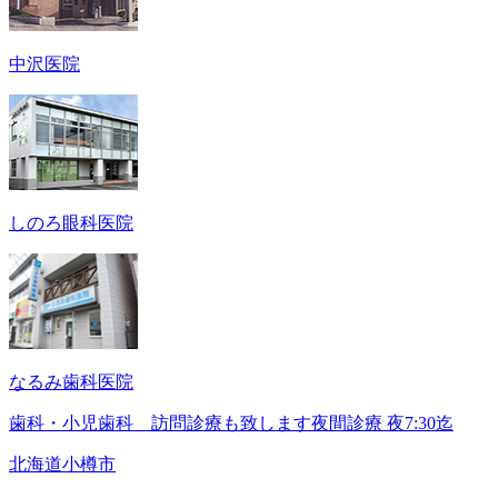
中沢医院
しのろ眼科医院
なるみ歯科医院
歯科・小児歯科 訪問診療も致します夜間診療 夜7:30迄
北海道小樽市