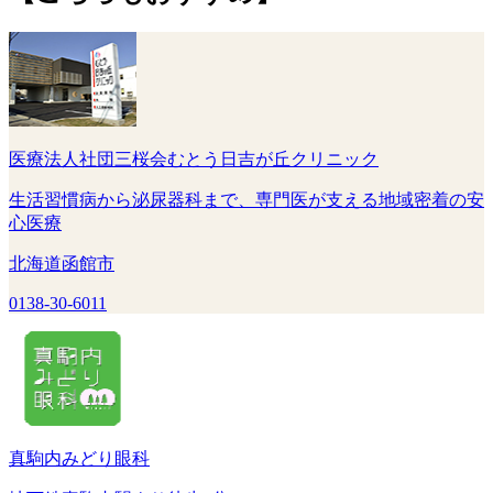
医療法人社団三桜会むとう日吉が丘クリニック
生活習慣病から泌尿器科まで、専門医が支える地域密着の安
心医療
北海道函館市
0138-30-6011
真駒内みどり眼科