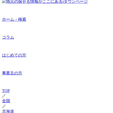
ホーム・検索
コラム
はじめての方
事業主の方
TOP
／
全国
／
北海道