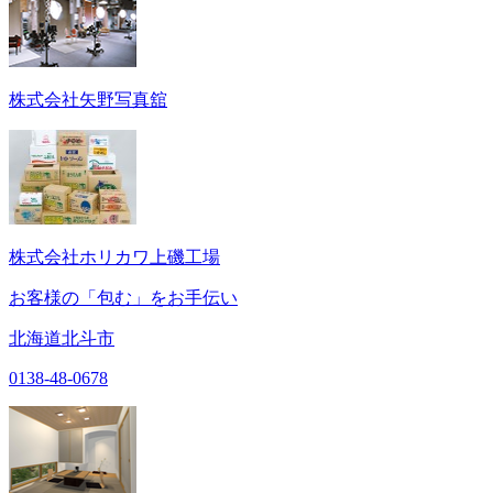
株式会社矢野写真舘
株式会社ホリカワ上磯工場
お客様の「包む」をお手伝い
北海道北斗市
0138-48-0678