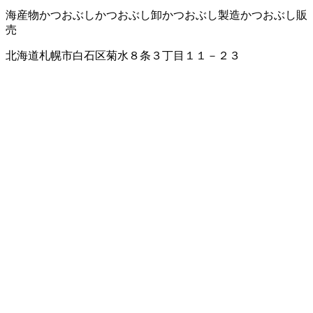
海産物
かつおぶし
かつおぶし卸
かつおぶし製造
かつおぶし販
売
北海道札幌市白石区菊水８条３丁目１１－２３