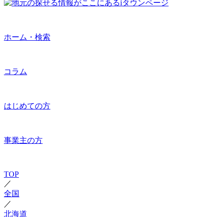
ホーム・検索
コラム
はじめての方
事業主の方
TOP
／
全国
／
北海道