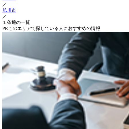
／
旭川市
／
１条通の一覧
PR
このエリアで探している人におすすめの情報