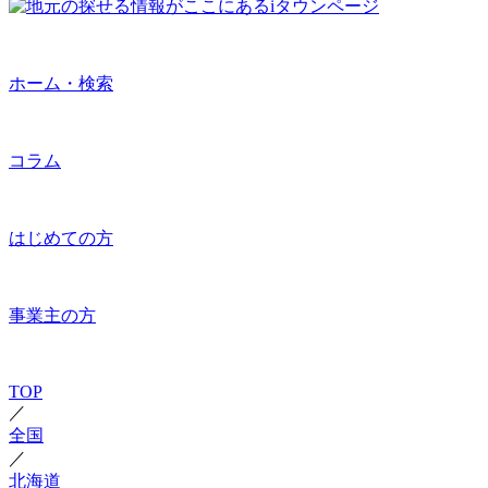
ホーム・検索
コラム
はじめての方
事業主の方
TOP
／
全国
／
北海道