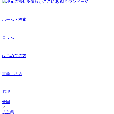
ホーム・検索
コラム
はじめての方
事業主の方
TOP
／
全国
／
広島県