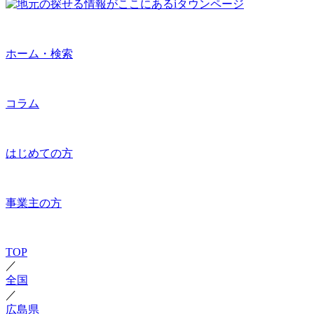
ホーム・検索
コラム
はじめての方
事業主の方
TOP
／
全国
／
広島県