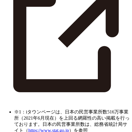
※1：iタウンページは、日本の民営事業所数516万事業
所（2021年6月現在）を上回る網羅性の高い掲載を行っ
ております。日本の民営事業所数は、総務省統計局サ
イト（
https://www.stat.go.jp
）を参照