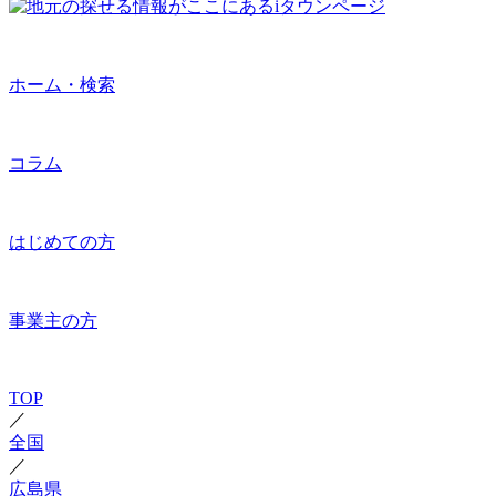
ホーム・検索
コラム
はじめての方
事業主の方
TOP
／
全国
／
広島県