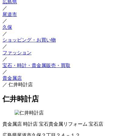
広島県
／
尾道市
／
久保
／
ショッピング・お買い物
／
ファッション
／
宝石・時計・貴金属販売・買取
／
貴金属店
／
仁井時計店
仁井時計店
貴金属店
時計店
宝石貴金属リフォーム
宝石店
広島県尾道市久保２丁目２４－１２