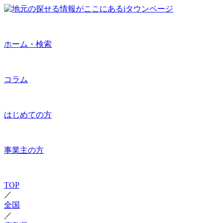
ホーム・検索
コラム
はじめての方
事業主の方
TOP
／
全国
／