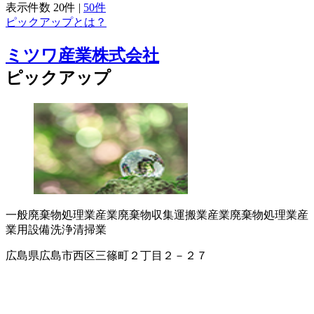
表示件数
20件
|
50件
ピックアップとは？
ミツワ産業株式会社
ピックアップ
一般廃棄物処理業
産業廃棄物収集運搬業
産業廃棄物処理業
産
業用設備洗浄
清掃業
広島県広島市西区三篠町２丁目２－２７