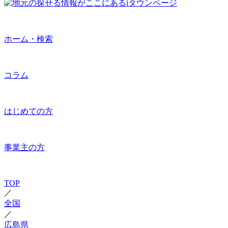
ホーム・検索
コラム
はじめての方
事業主の方
TOP
／
全国
／
広島県