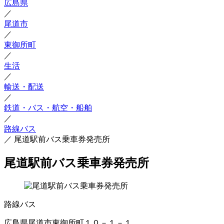
広島県
／
尾道市
／
東御所町
／
生活
／
輸送・配送
／
鉄道・バス・航空・船舶
／
路線バス
／
尾道駅前バス乗車券発売所
尾道駅前バス乗車券発売所
路線バス
広島県尾道市東御所町１０－１－１