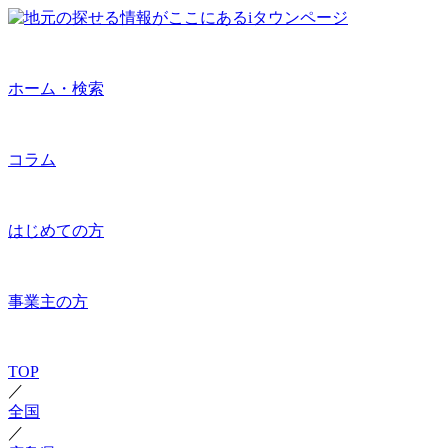
ホーム・検索
コラム
はじめての方
事業主の方
TOP
／
全国
／