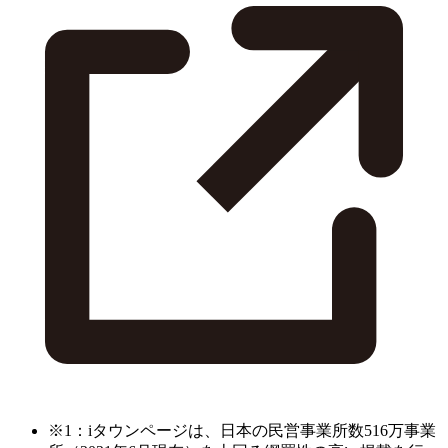
※1：iタウンページは、日本の民営事業所数516万事業