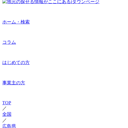
ホーム・検索
コラム
はじめての方
事業主の方
TOP
／
全国
／
広島県