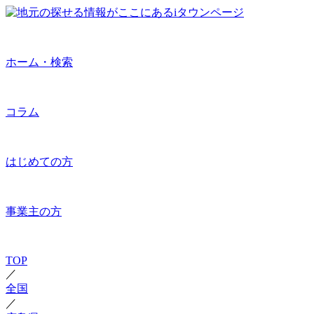
ホーム・検索
コラム
はじめての方
事業主の方
TOP
／
全国
／