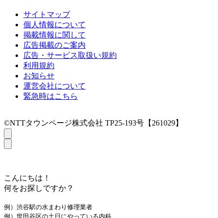
サイトマップ
個人情報について
掲載情報に関して
広告掲載のご案内
広告・サービス取扱い規約
利用規約
お知らせ
運営会社について
緊急時はこちら
©NTTタウンページ株式会社 TP25-193号【261029】
こんにちは！
何をお探しですか？
例）渋谷駅の水まわり修理業者
例）世田谷区の土日にやっている内科