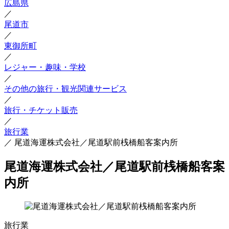
広島県
／
尾道市
／
東御所町
／
レジャー・趣味・学校
／
その他の旅行・観光関連サービス
／
旅行・チケット販売
／
旅行業
／
尾道海運株式会社／尾道駅前桟橋船客案内所
尾道海運株式会社／尾道駅前桟橋船客案
内所
旅行業