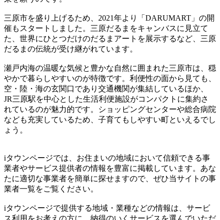
三原市を盛り上げるため、2021年より「DARUMART」の開
催もスタートしました。三原だるまをキャンバスに見立て
た、世界にひとつだけのだるまアートを展示するなど、三原
だるまの伝統が受け継がれています。
瀬戸内海の温暖な気候と豊かな自然に囲まれた三原市は、穏
やかで暮らしやすいのが特徴です。利便性の面から見ても、
空・陸・海の玄関口であり交通機関が集結しているほか、
JR三原駅を中心とした生活利便施設がコンパクトに集約さ
れているのが魅力的です。ショッピングセンターや総合病院
なども充実しているため、子育てもしやすい町といえるでし
ょう。
iタウンページでは、お住まいの地域において信頼できる事
業者やサービス提供者の情報を豊富に掲載しています。あな
たに適切な事業者を簡単に探せますので、ぜひ当サイトの事
業者一覧をご覧ください。
iタウンページで提供する地域・業種などの情報は、サービ
ス利用をお考えの方に、納得のいくサービスを選んでいただ