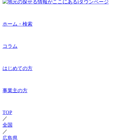
ホーム・検索
コラム
はじめての方
事業主の方
TOP
／
全国
／
広島県