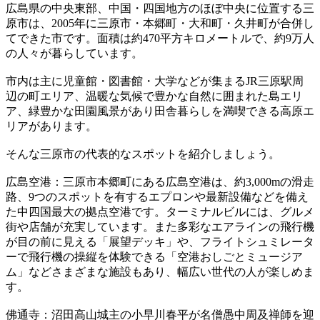
広島県の中央東部、中国・四国地方のほぼ中央に位置する三
原市は、2005年に三原市・本郷町・大和町・久井町が合併し
てできた市です。面積は約470平方キロメートルで、約9万人
の人々が暮らしています。
市内は主に児童館・図書館・大学などが集まるJR三原駅周
辺の町エリア、温暖な気候で豊かな自然に囲まれた島エリ
ア、緑豊かな田園風景があり田舎暮らしを満喫できる高原エ
リアがあります。
そんな三原市の代表的なスポットを紹介しましょう。
広島空港：三原市本郷町にある広島空港は、約3,000mの滑走
路、9つのスポットを有するエプロンや最新設備などを備え
た中四国最大の拠点空港です。ターミナルビルには、グルメ
街や店舗が充実しています。また多彩なエアラインの飛行機
が目の前に見える「展望デッキ」や、フライトシュミレータ
ーで飛行機の操縦を体験できる「空港おしごとミュージア
ム」などさまざまな施設もあり、幅広い世代の人が楽しめま
す。
佛通寺：沼田高山城主の小早川春平が名僧愚中周及禅師を迎