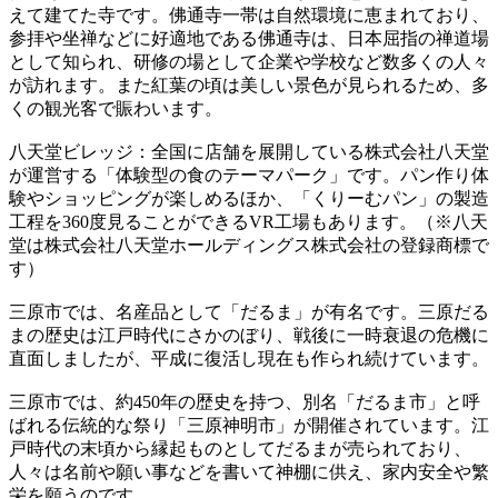
えて建てた寺です。佛通寺一帯は自然環境に恵まれており、
参拝や坐禅などに好適地である佛通寺は、日本屈指の禅道場
として知られ、研修の場として企業や学校など数多くの人々
が訪れます。また紅葉の頃は美しい景色が見られるため、多
くの観光客で賑わいます。
八天堂ビレッジ：全国に店舗を展開している株式会社八天堂
が運営する「体験型の食のテーマパーク」です。パン作り体
験やショッピングが楽しめるほか、「くりーむパン」の製造
工程を360度見ることができるVR工場もあります。（※八天
堂は株式会社八天堂ホールディングス株式会社の登録商標で
す）
三原市では、名産品として「だるま」が有名です。三原だる
まの歴史は江戸時代にさかのぼり、戦後に一時衰退の危機に
直面しましたが、平成に復活し現在も作られ続けています。
三原市では、約450年の歴史を持つ、別名「だるま市」と呼
ばれる伝統的な祭り「三原神明市」が開催されています。江
戸時代の末頃から縁起ものとしてだるまが売られており、
人々は名前や願い事などを書いて神棚に供え、家内安全や繁
栄を願うのです。