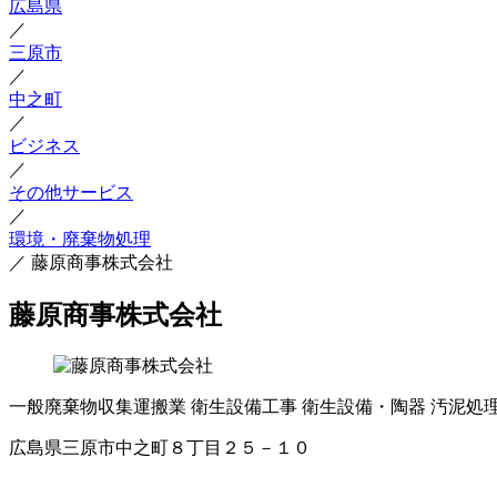
広島県
／
三原市
／
中之町
／
ビジネス
／
その他サービス
／
環境・廃棄物処理
／
藤原商事株式会社
藤原商事株式会社
一般廃棄物収集運搬業
衛生設備工事
衛生設備・陶器
汚泥処
広島県三原市中之町８丁目２５－１０