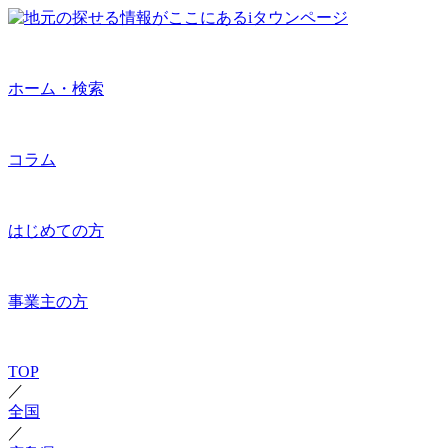
ホーム・検索
コラム
はじめての方
事業主の方
TOP
／
全国
／