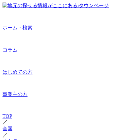
ホーム・検索
コラム
はじめての方
事業主の方
TOP
／
全国
／