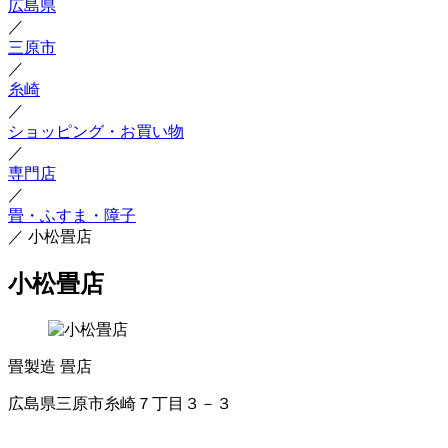
広島県
／
三原市
／
糸崎
／
ショッピング・お買い物
／
専門店
／
畳・ふすま・障子
／
小松畳店
小松畳店
畳製造
畳店
広島県三原市糸崎７丁目３－３