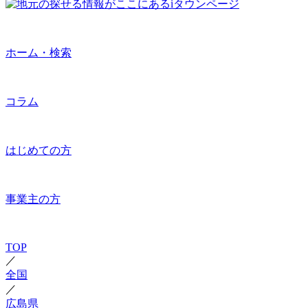
ホーム・検索
コラム
はじめての方
事業主の方
TOP
／
全国
／
広島県