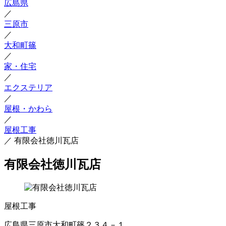
広島県
／
三原市
／
大和町篠
／
家・住宅
／
エクステリア
／
屋根・かわら
／
屋根工事
／
有限会社徳川瓦店
有限会社徳川瓦店
屋根工事
広島県三原市大和町篠２３４－１