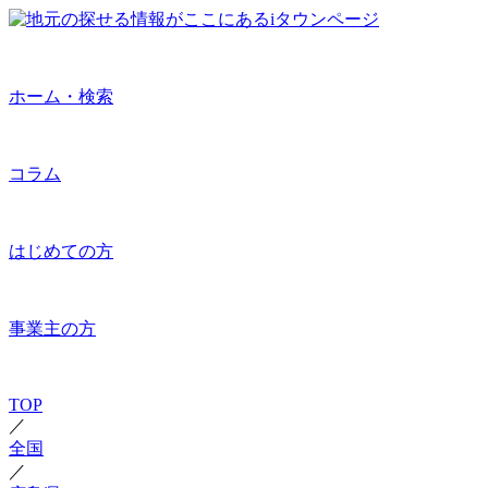
ホーム・検索
コラム
はじめての方
事業主の方
TOP
／
全国
／