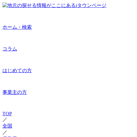
ホーム・検索
コラム
はじめての方
事業主の方
TOP
／
全国
／