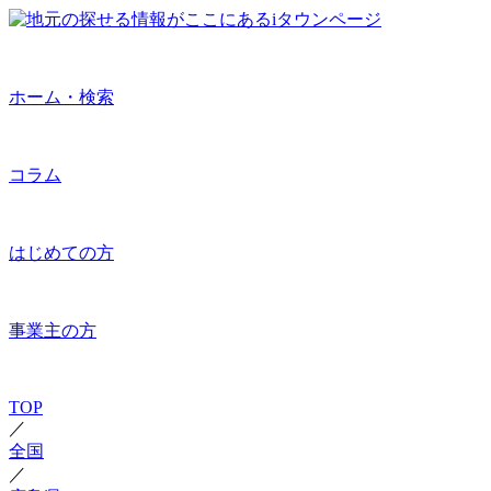
ホーム・検索
コラム
はじめての方
事業主の方
TOP
／
全国
／