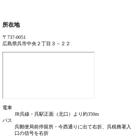
所在地
〒737-0051
広島県呉市中央２丁目３－２２
電車
JR呉線・呉駅正面（北口）より約350m
バス
呉郵便局前停留所・今西通りに出て右折、呉税務署入
口の信号を右折