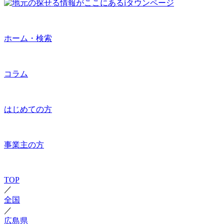
ホーム・検索
コラム
はじめての方
事業主の方
TOP
／
全国
／
広島県