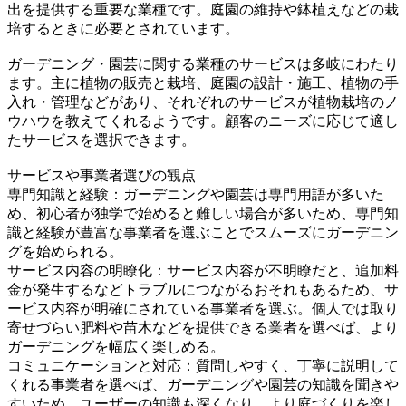
出を提供する重要な業種です。庭園の維持や鉢植えなどの栽
培するときに必要とされています。
ガーデニング・園芸に関する業種のサービスは多岐にわたり
ます。主に植物の販売と栽培、庭園の設計・施工、植物の手
入れ・管理などがあり、それぞれのサービスが植物栽培のノ
ウハウを教えてくれるようです。顧客のニーズに応じて適し
たサービスを選択できます。
サービスや事業者選びの観点
専門知識と経験：ガーデニングや園芸は専門用語が多いた
め、初心者が独学で始めると難しい場合が多いため、専門知
識と経験が豊富な事業者を選ぶことでスムーズにガーデニン
グを始められる。
サービス内容の明瞭化：サービス内容が不明瞭だと、追加料
金が発生するなどトラブルにつながるおそれもあるため、サ
ービス内容が明確にされている事業者を選ぶ。個人では取り
寄せづらい肥料や苗木などを提供できる業者を選べば、より
ガーデニングを幅広く楽しめる。
コミュニケーションと対応：質問しやすく、丁寧に説明して
くれる事業者を選べば、ガーデニングや園芸の知識を聞きや
すいため、ユーザーの知識も深くなり、より庭づくりを楽し