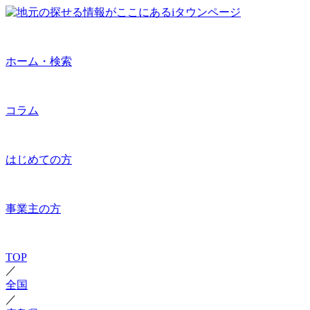
ホーム・検索
コラム
はじめての方
事業主の方
TOP
／
全国
／