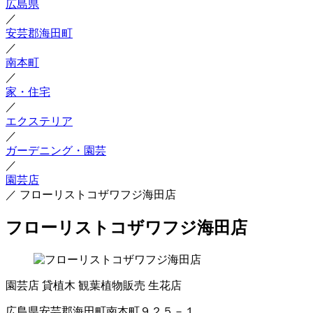
広島県
／
安芸郡海田町
／
南本町
／
家・住宅
／
エクステリア
／
ガーデニング・園芸
／
園芸店
／
フローリストコザワフジ海田店
フローリストコザワフジ海田店
園芸店
貸植木
観葉植物販売
生花店
広島県安芸郡海田町南本町９２５－１