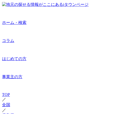
ホーム・検索
コラム
はじめての方
事業主の方
TOP
／
全国
／