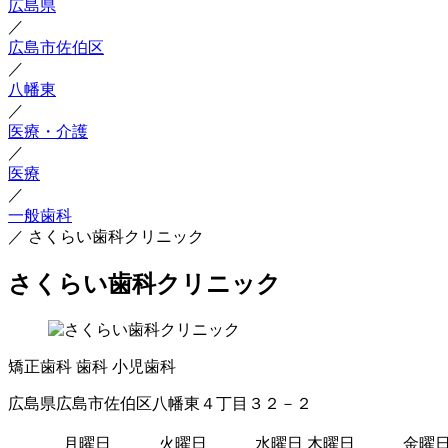
広島県
／
広島市佐伯区
／
八幡東
／
医療・介護
／
医療
／
一般歯科
／
さくらい歯科クリニック
さくらい歯科クリニック
矯正歯科
歯科
小児歯科
広島県広島市佐伯区八幡東４丁目３２－２
月曜日
火曜日
水曜日
木曜日
金曜