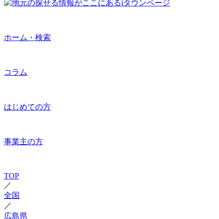
ホーム・検索
コラム
はじめての方
事業主の方
TOP
／
全国
／
広島県