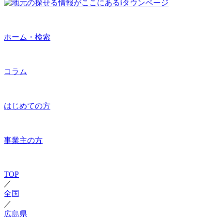
ホーム・検索
コラム
はじめての方
事業主の方
TOP
／
全国
／
広島県