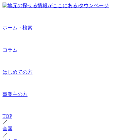
ホーム・検索
コラム
はじめての方
事業主の方
TOP
／
全国
／