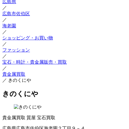
広島県
／
広島市佐伯区
／
海老園
／
ショッピング・お買い物
／
ファッション
／
宝石・時計・貴金属販売・買取
／
貴金属買取
／
きのくにや
きのくにや
貴金属買取
質屋
宝石買取
広島県広島市佐伯区海老園２丁目９－４