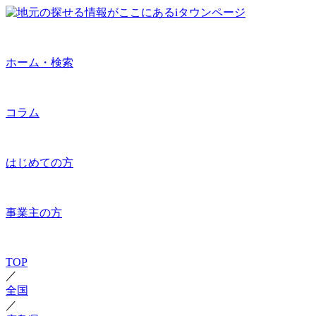
ホーム・検索
コラム
はじめての方
事業主の方
TOP
／
全国
／