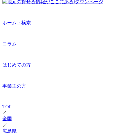
ホーム・検索
コラム
はじめての方
事業主の方
TOP
／
全国
／
広島県