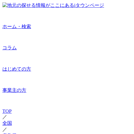
ホーム・検索
コラム
はじめての方
事業主の方
TOP
／
全国
／