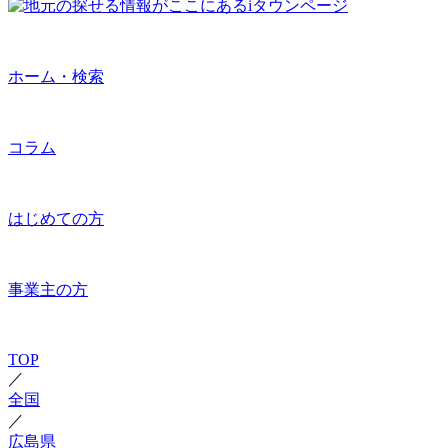
ホーム・検索
コラム
はじめての方
事業主の方
TOP
／
全国
／
広島県