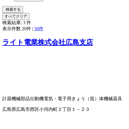
検索する
すべてクリア
検索結果:
3
件
表示件数
20件
|
50件
ライト電業株式会社広島支店
計器
機械部品
伝動機
電気・電子用きょう（筺）体
機械器具
広島県広島市西区小河内町２丁目１－２３