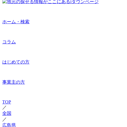
ホーム・検索
コラム
はじめての方
事業主の方
TOP
／
全国
／
広島県