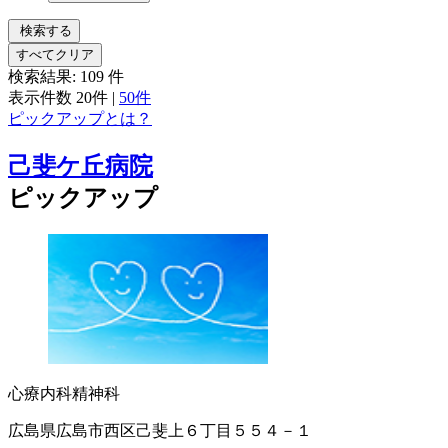
検索する
すべてクリア
検索結果:
109
件
表示件数
20件
|
50件
ピックアップとは？
己斐ケ丘病院
ピックアップ
心療内科
精神科
広島県広島市西区己斐上６丁目５５４－１