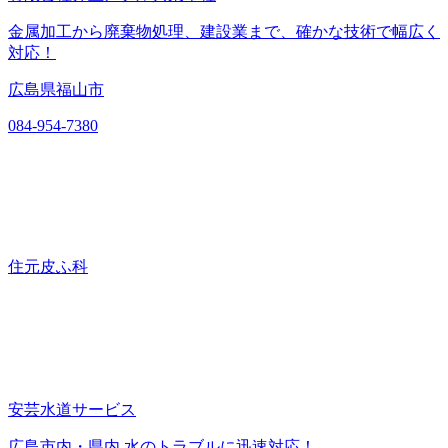
金属加工から廃棄物処理、建設業まで、確かな技術で幅広く
対応！
広島県福山市
084-954-7380
住元皮ふ科
安芸水道サービス
広島市内・県内 水のトラブルに迅速対応！