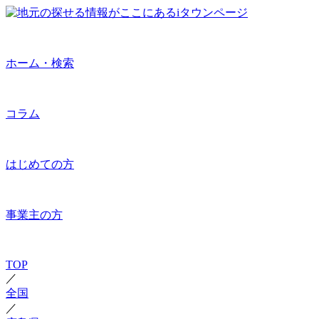
ホーム・検索
コラム
はじめての方
事業主の方
TOP
／
全国
／