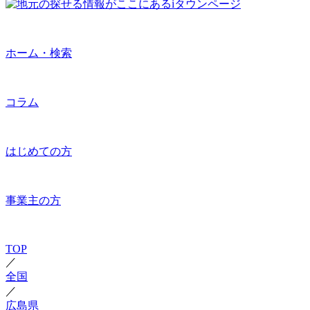
ホーム・検索
コラム
はじめての方
事業主の方
TOP
／
全国
／
広島県