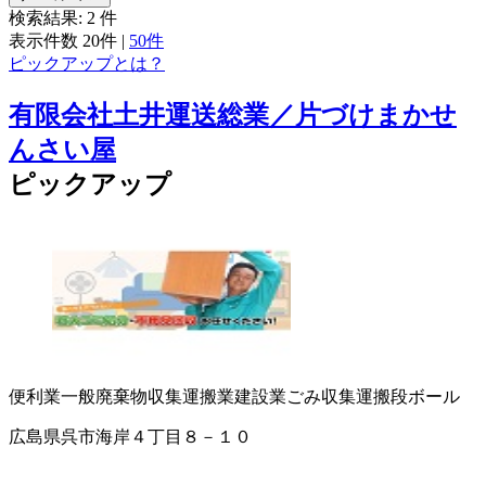
検索結果:
2
件
表示件数
20件
|
50件
ピックアップとは？
有限会社土井運送総業／片づけまかせ
んさい屋
ピックアップ
便利業
一般廃棄物収集運搬業
建設業
ごみ収集運搬
段ボール
広島県呉市海岸４丁目８－１０