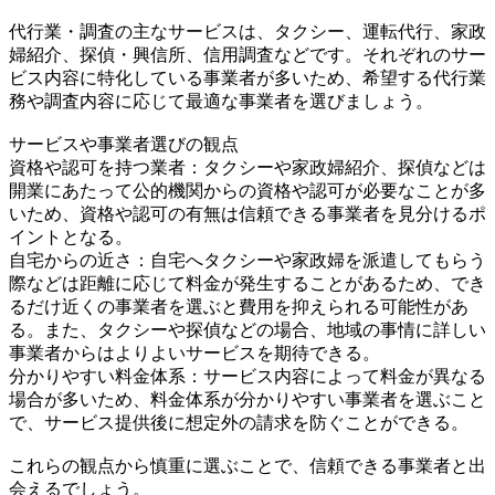
代行業・調査の主なサービスは、タクシー、運転代行、家政
婦紹介、探偵・興信所、信用調査などです。それぞれのサー
ビス内容に特化している事業者が多いため、希望する代行業
務や調査内容に応じて最適な事業者を選びましょう。
サービスや事業者選びの観点
資格や認可を持つ業者：タクシーや家政婦紹介、探偵などは
開業にあたって公的機関からの資格や認可が必要なことが多
いため、資格や認可の有無は信頼できる事業者を見分けるポ
イントとなる。
自宅からの近さ：自宅へタクシーや家政婦を派遣してもらう
際などは距離に応じて料金が発生することがあるため、でき
るだけ近くの事業者を選ぶと費用を抑えられる可能性があ
る。また、タクシーや探偵などの場合、地域の事情に詳しい
事業者からはよりよいサービスを期待できる。
分かりやすい料金体系：サービス内容によって料金が異なる
場合が多いため、料金体系が分かりやすい事業者を選ぶこと
で、サービス提供後に想定外の請求を防ぐことができる。
これらの観点から慎重に選ぶことで、信頼できる事業者と出
会えるでしょう。