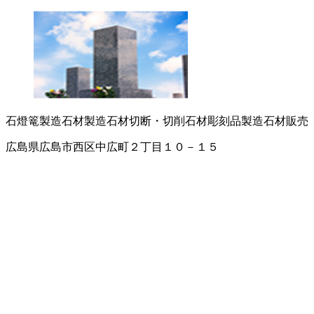
石燈篭製造
石材製造
石材切断・切削
石材彫刻品製造
石材販売
広島県広島市西区中広町２丁目１０－１５