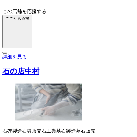
この店舗を応援する！
ここから応援
詳細を見る
石の店中村
石碑製造
石碑販売
石工業
墓石製造
墓石販売