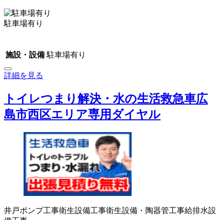
駐車場有り
施設・設備
駐車場有り
詳細を見る
トイレつまり解決・水の生活救急車広
島市西区エリア専用ダイヤル
井戸ポンプ工事
衛生設備工事
衛生設備・陶器
管工事
給排水設