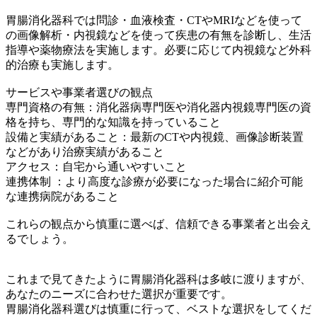
胃腸消化器科では問診・血液検査・CTやMRIなどを使って
の画像解析・内視鏡などを使って疾患の有無を診断し、生活
指導や薬物療法を実施します。必要に応じて内視鏡など外科
的治療も実施します。
サービスや事業者選びの観点
専門資格の有無：消化器病専門医や消化器内視鏡専門医の資
格を持ち、専門的な知識を持っていること
設備と実績があること：最新のCTや内視鏡、画像診断装置
などがあり治療実績があること
アクセス：自宅から通いやすいこと
連携体制 ：より高度な診療が必要になった場合に紹介可能
な連携病院があること
これらの観点から慎重に選べば、信頼できる事業者と出会え
るでしょう。
これまで見てきたように胃腸消化器科は多岐に渡りますが、
あなたのニーズに合わせた選択が重要です。
胃腸消化器科選びは慎重に行って、ベストな選択をしてくだ