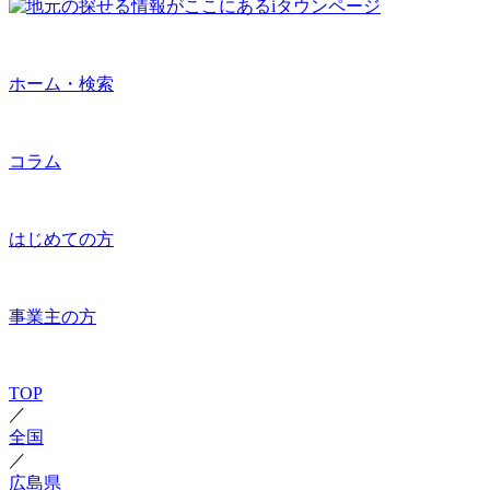
ホーム・検索
コラム
はじめての方
事業主の方
TOP
／
全国
／
広島県