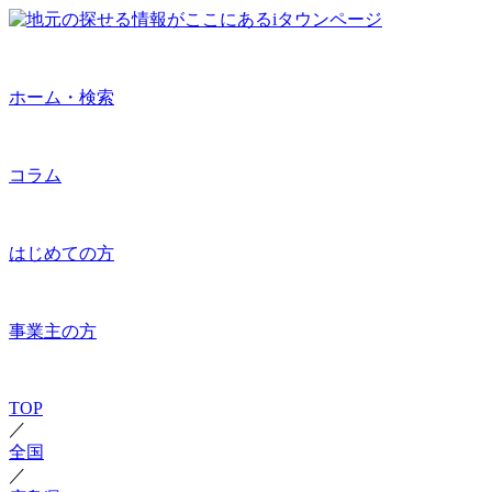
ホーム・検索
コラム
はじめての方
事業主の方
TOP
／
全国
／