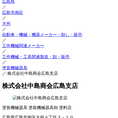
広島県
／
広島市南区
／
大州
／
自動車・機械・機器メーカー・卸し・販売
／
工作機械関連メーカー
／
工作機械・工具関連製造・卸・販売
／
塗装機械器具
／
株式会社中島商会広島支店
株式会社中島商会広島支店
塗装機械器具
塗装機械器具卸
塗料店
広島県広島市南区大州４丁目３－１０