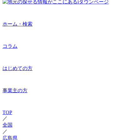
ホーム・検索
コラム
はじめての方
事業主の方
TOP
／
全国
／
広島県