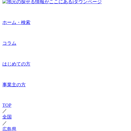
ホーム・検索
コラム
はじめての方
事業主の方
TOP
／
全国
／
広島県