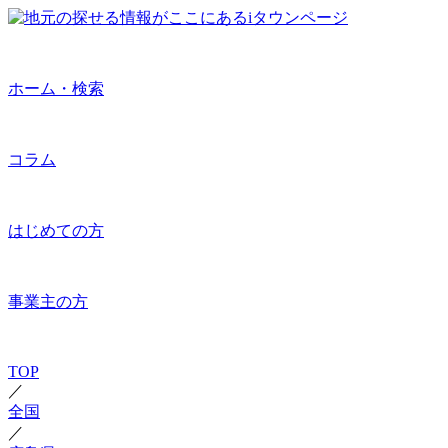
ホーム・検索
コラム
はじめての方
事業主の方
TOP
／
全国
／