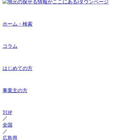
ホーム・検索
コラム
はじめての方
事業主の方
TOP
／
全国
／
広島県