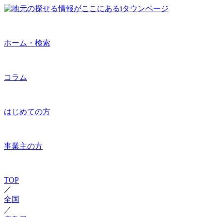
ホーム・検索
コラム
はじめての方
事業主の方
TOP
／
全国
／