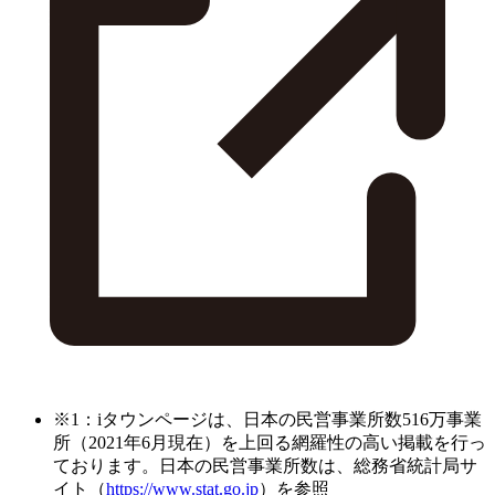
※1：iタウンページは、日本の民営事業所数516万事業
所（2021年6月現在）を上回る網羅性の高い掲載を行っ
ております。日本の民営事業所数は、総務省統計局サ
イト（
https://www.stat.go.jp
）を参照