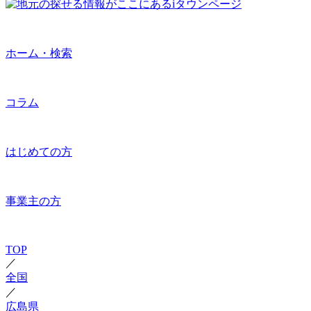
ホーム・検索
コラム
はじめての方
事業主の方
TOP
／
全国
／
広島県