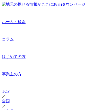
ホーム・検索
コラム
はじめての方
事業主の方
TOP
／
全国
／