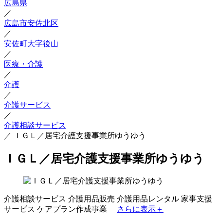
広島県
／
広島市安佐北区
／
安佐町大字後山
／
医療・介護
／
介護
／
介護サービス
／
介護相談サービス
／
ＩＧＬ／居宅介護支援事業所ゆうゆう
ＩＧＬ／居宅介護支援事業所ゆうゆう
介護相談サービス
介護用品販売
介護用品レンタル
家事支援
サービス
ケアプラン作成事業
さらに表示＋