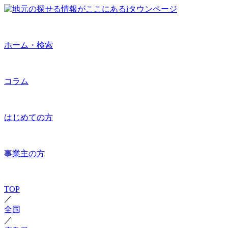
ホーム・検索
コラム
はじめての方
事業主の方
TOP
／
全国
／