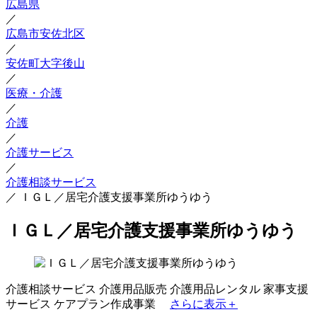
広島県
／
広島市安佐北区
／
安佐町大字後山
／
医療・介護
／
介護
／
介護サービス
／
介護相談サービス
／
ＩＧＬ／居宅介護支援事業所ゆうゆう
ＩＧＬ／居宅介護支援事業所ゆうゆう
介護相談サービス
介護用品販売
介護用品レンタル
家事支援
サービス
ケアプラン作成事業
さらに表示＋