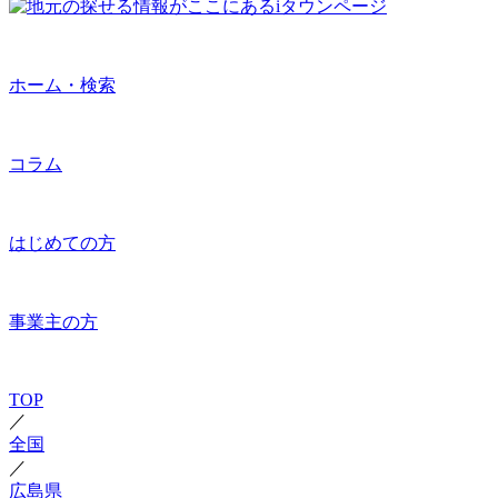
ホーム・検索
コラム
はじめての方
事業主の方
TOP
／
全国
／
広島県