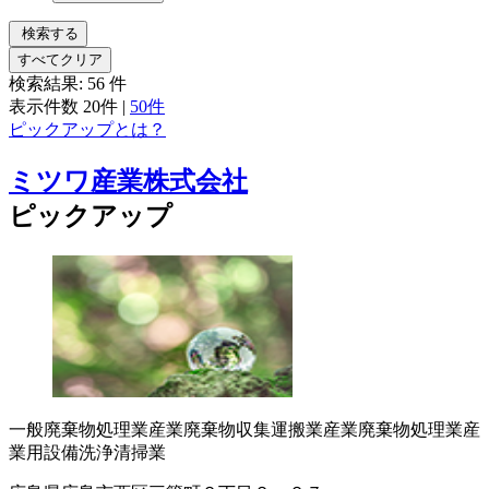
検索する
すべてクリア
検索結果:
56
件
表示件数
20件
|
50件
ピックアップとは？
ミツワ産業株式会社
ピックアップ
一般廃棄物処理業
産業廃棄物収集運搬業
産業廃棄物処理業
産
業用設備洗浄
清掃業