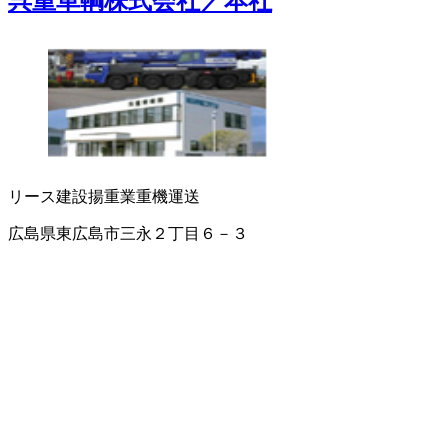
呉重車輌株式会社／本社
リース
建設揚重業
重機運送
広島県東広島市三永２丁目６－３