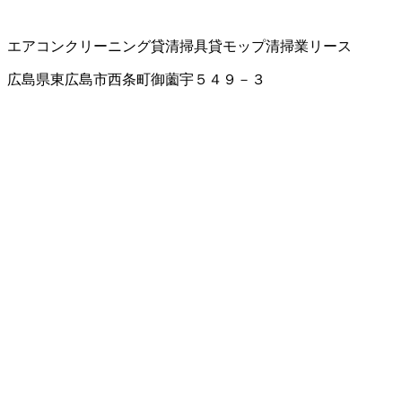
エアコンクリーニング
貸清掃具
貸モップ
清掃業
リース
広島県東広島市西条町御薗宇５４９－３