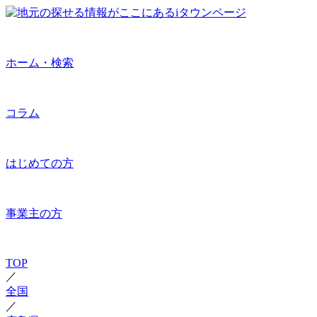
ホーム・検索
コラム
はじめての方
事業主の方
TOP
／
全国
／